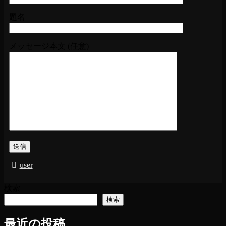
題名
メッセージ本文 (任意)
user
検索
検索
最近の投稿